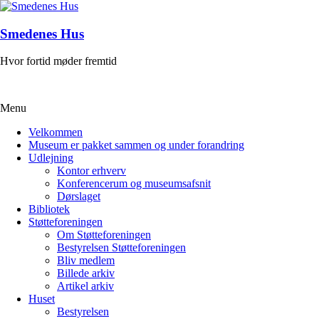
Skip
to
content
Smedenes Hus
Hvor fortid møder fremtid
Menu
Velkommen
Museum er pakket sammen og under forandring
Udlejning
Kontor erhverv
Konferencerum og museumsafsnit
Dørslaget
Bibliotek
Støtteforeningen
Om Støtteforeningen
Bestyrelsen Støtteforeningen
Bliv medlem
Billede arkiv
Artikel arkiv
Huset
Bestyrelsen