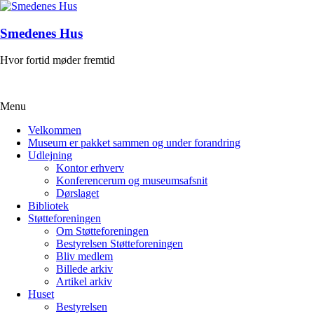
Skip
to
content
Smedenes Hus
Hvor fortid møder fremtid
Menu
Velkommen
Museum er pakket sammen og under forandring
Udlejning
Kontor erhverv
Konferencerum og museumsafsnit
Dørslaget
Bibliotek
Støtteforeningen
Om Støtteforeningen
Bestyrelsen Støtteforeningen
Bliv medlem
Billede arkiv
Artikel arkiv
Huset
Bestyrelsen