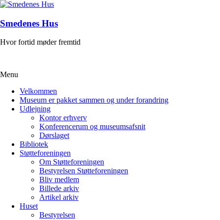
Skip
to
content
Smedenes Hus
Hvor fortid møder fremtid
Menu
Velkommen
Museum er pakket sammen og under forandring
Udlejning
Kontor erhverv
Konferencerum og museumsafsnit
Dørslaget
Bibliotek
Støtteforeningen
Om Støtteforeningen
Bestyrelsen Støtteforeningen
Bliv medlem
Billede arkiv
Artikel arkiv
Huset
Bestyrelsen